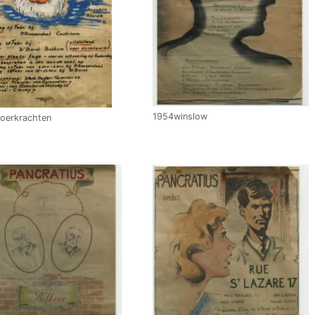
1954winslow
oerkrachten