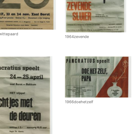
ittepaard
1964zevende
1966doehetzelf