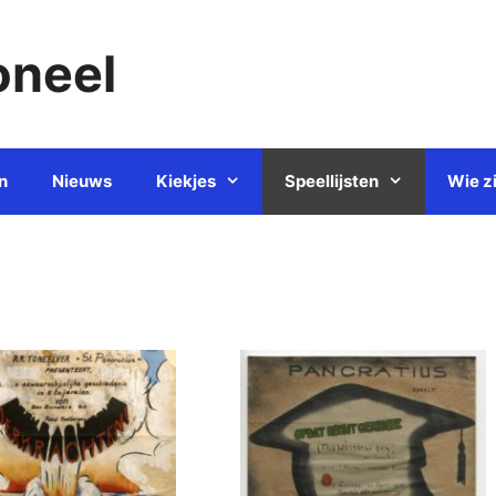
oneel
n
Nieuws
Kiekjes
Speellijsten
Wie zi