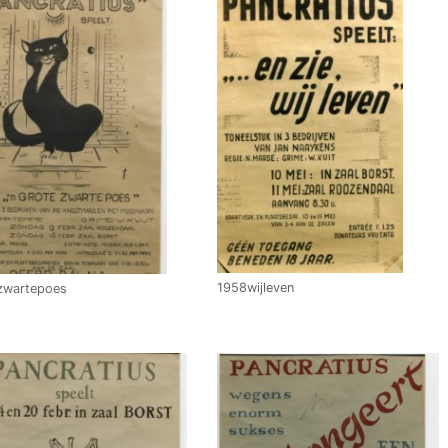
1958wijleven
zwartepoes