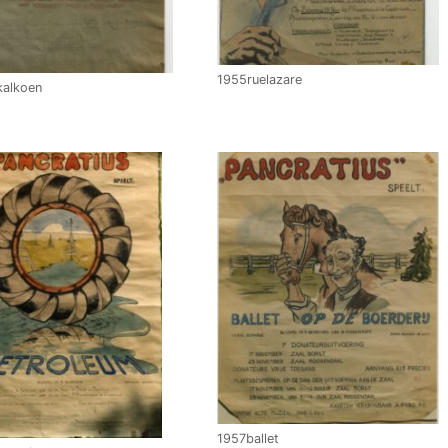
1955ruelazare
kalkoen
1957ballet