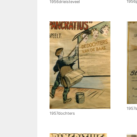
1956
1956drieisteveel
1957s
1957dochters