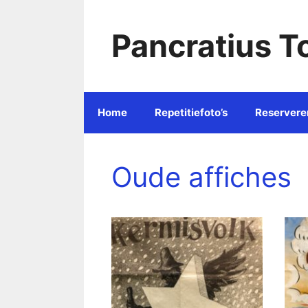
Ga
naar
Pancratius T
de
inhoud
Home
Repetitiefoto’s
Reservere
Oude affiches