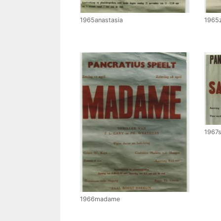
1965z
1965anastasia
1967s
1966madame