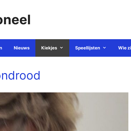
oneel
n
Nieuws
Kiekjes
Speellijsten
Wie zi
ondrood